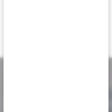
Benelli Super Black
Eagle...
Fusil semi-automatique
Benelli Super Black Eagle III
synthétique noir Cal.12...
2 929,00 €
2 569,00 €
NOS PROMOS
Voir toutes les promos
-18 %
Munitions ROTTWEIL
waidmannsheil hv