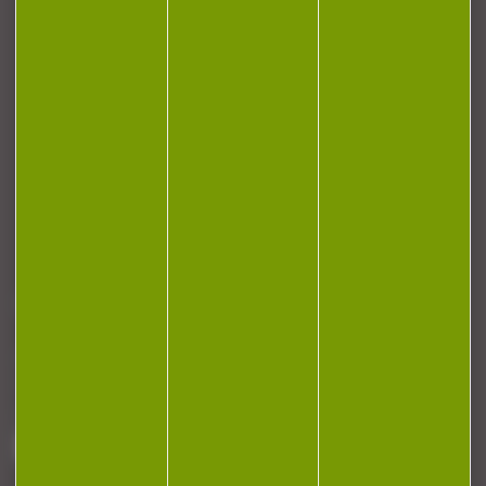
CONTACT
Armurerie Beaurepaire
51 chemin de la cocotte
88140 Bulgneville