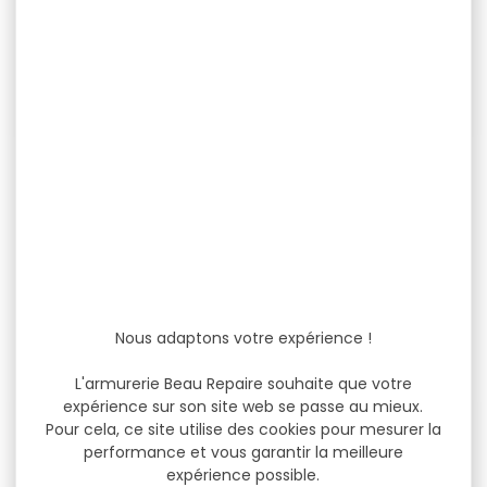
FUSIL SEMI-AUTOMATIQUE
Fusil semi-automatique
BENELLI MONTEFELTRO
Benelli montefeltro
EVOLUTION BOIS...
Pasion cal.12/76...
FUSIL SEMI-AUTOMATIQUE
Fusil Benelli montefeltro
BENELLI MONTEFELTRO
Pasion cal.12/76 canon
EVOLUTION BV CAL. 12/76
71cm Le retour au...
71CM bande...
2 029,00 €
1 939,00 €
Nous adaptons votre expérience !
1 775,00 €
1 699,00 €
L'armurerie Beau Repaire souhaite que votre
expérience sur son site web se passe au mieux.
-12 %
-12 %
Pour cela, ce site utilise des cookies pour mesurer la
performance et vous garantir la meilleure
expérience possible.