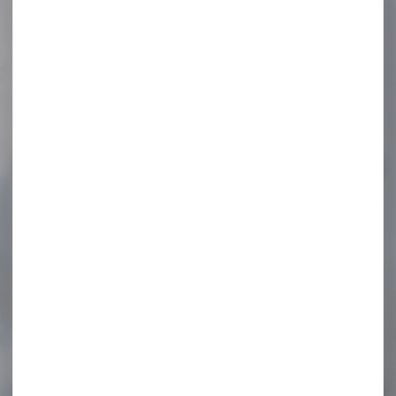
cal.12/70 36g...
Munitions ROTTWEIL
waidmannsheil hv cal.12/70
36g bj par 10 La...
11,40 €
9,30 €
-13 %
Peluche marcassin tête
relevée
Peluche marcassin tête
relevée
23,00 €
20,00 €