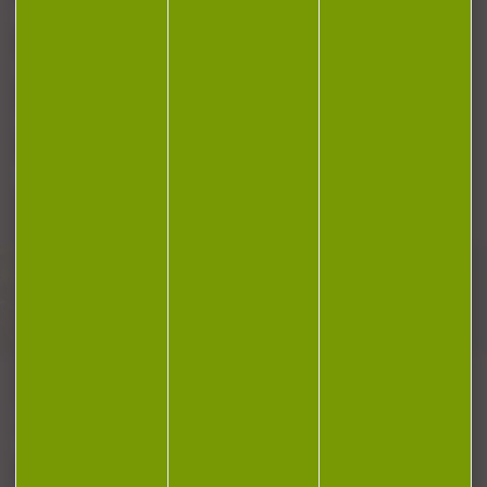
RÉGLEMENTATION
CONTACT
Plan du site
Conditions générales de vente
Politique de confidentialité
Mentions légales
Réalisation Koredge