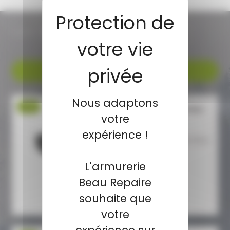
NOS PROMOS
Voir toutes les promos
Nous adaptons
-17 %
PISTOLET UMAREX TP50C
votre
T4E CAL.50
expérience !
PACK PRET A TIRER T4E TP50C
CAL.50 11 joules
Caractéristiques...
L'armurerie
Beau Repaire
119,00 €
99,00 €
souhaite que
votre