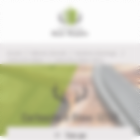
Panneau de gestion des cookies
Accueil
Défense-Sécurité
Munitions, Recharge..
Cartouche à Blanc
Cartouche à Blanc GECO
Cartouche à Blanc GECO
Trier par