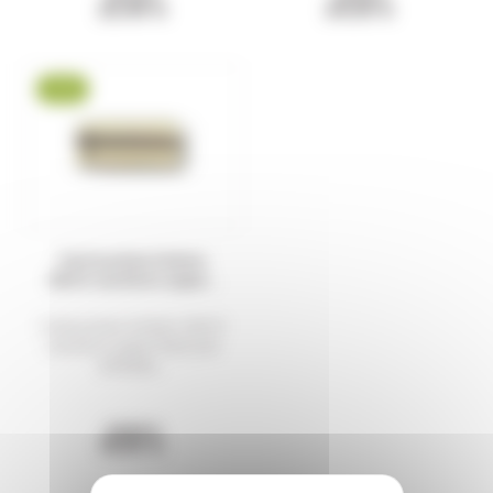
22,40 €
24,20 €
-21 %
Cartouches à blanc
GECO cal.9mm super...
Cartouches à blanc GECO
cal.9mm super flash par
25 Boite...
20,80 €
16,50 €