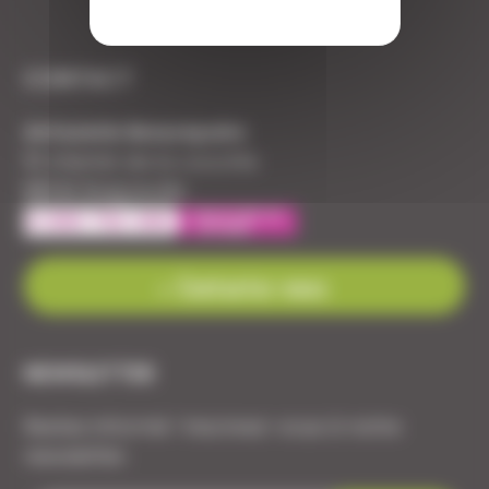
CONTACT
Armurerie Beaurepaire
51 chemin de la cocotte
88140 Bulgneville
Contactez-nous
NEWSLETTER
Restez informé ! Inscrivez-vous à notre
newsletter.