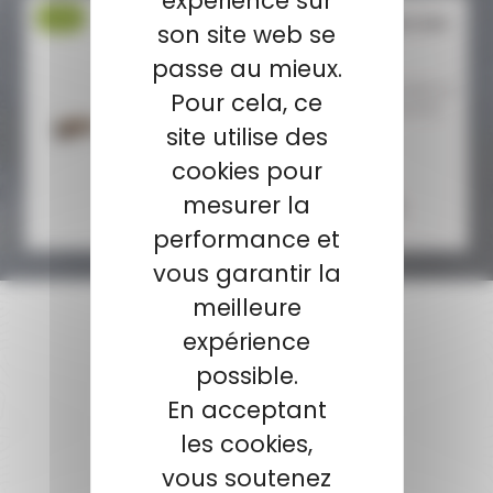
expérience sur
-9 %
CARABINE BROWNING BAR
son site web se
4X ULTIMATE .CAL...
passe au mieux.
CARABINE BROWNING BAR 4X
Pour cela, ce
ULTIMATE .CAL 300WM AVEC
CROSSE PISTOL...
site utilise des
cookies pour
3 518,00 €
mesurer la
3 199,00 €
performance et
vous garantir la
meilleure
expérience
possible.
PAIEMENT SÉCURISÉ
En acceptant
Payer en toute sécurité
les cookies,
vous soutenez