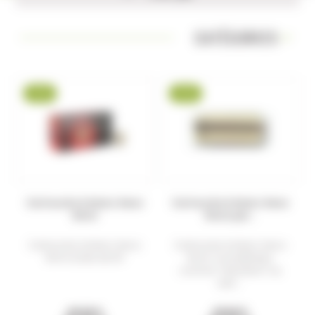
CATÉGORIES
-14 %
-14 %
Cartouche à blanc Geco
Cartouche à blanc Geco
8mm
9mm par...
Cartouche à blanc Geco
Cartouche à blanc Geco
8mm boite de 50
9mm Considérées
comme "standard" au
sein...
26,00 €
28,00 €