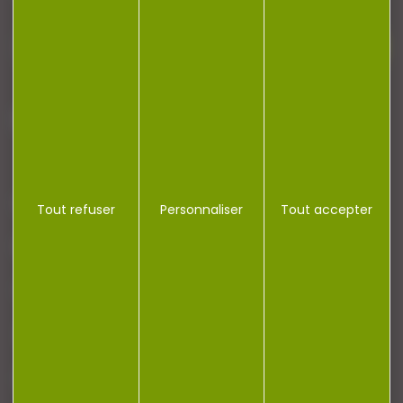
J'accepte la politique de confidentialité
NOTRE MAGASIN
Tout refuser
Personnaliser
Tout accepter
RÉGLEMENTATION
CONTACT