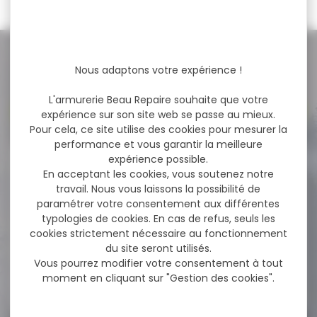
NOS PROMOS
Nous adaptons votre expérience !
L'armurerie Beau Repaire souhaite que votre
Voir toutes les promos
expérience sur son site web se passe au mieux.
Pour cela, ce site utilise des cookies pour mesurer la
performance et vous garantir la meilleure
expérience possible.
-8 %
Lunette de tir Proshooter
En acceptant les cookies, vous soutenez notre
yellow
travail. Nous vous laissons la possibilité de
paramétrer votre consentement aux différentes
Lunette de tir Proshooter
typologies de cookies. En cas de refus, seuls les
yellow
cookies strictement nécessaire au fonctionnement
du site seront utilisés.
Vous pourrez modifier votre consentement à tout
39,00 €
moment en cliquant sur "Gestion des cookies".
35,90 €