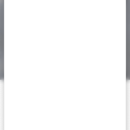
-17 %
Fourreau Club
Interchasse fusil ULYSSE
Fourreau Club Interchasse
fusil ULYSSE Fourreau
carabine en canevas
waxé...
189,95 €
156,90 €
PAIEMENT SÉCURISÉ
Payer en toute sécurité