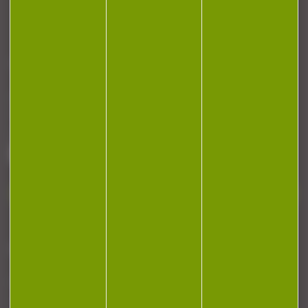
CONTACT
Armurerie Beaurepaire
51 chemin de la cocotte
88140 Bulgneville
Contactez-nous
NEWSLETTER
Restez informé ! Inscrivez-vous à notre
newsletter.