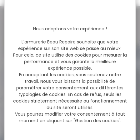
NOS PROMOS
Nous adaptons votre expérience !
Voir toutes les promos
L'armurerie Beau Repaire souhaite que votre
expérience sur son site web se passe au mieux.
Pour cela, ce site utilise des cookies pour mesurer la
performance et vous garantir la meilleure
-12 %
Lampe Nitecore MH12 USB
expérience possible.
rechargeable 1000Lumens
En acceptant les cookies, vous soutenez notre
travail. Nous vous laissons la possibilité de
Lampe Nitecore MH12 USB
paramétrer votre consentement aux différentes
rechargeable 1000Lumens
typologies de cookies. En cas de refus, seuls les
Lampe torche
cookies strictement nécessaire au fonctionnement
rechargeable 1000...
du site seront utilisés.
Vous pourrez modifier votre consentement à tout
89,90 €
79,00 €
moment en cliquant sur "Gestion des cookies".