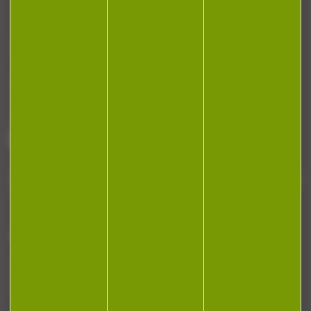
CONTACT
Armurerie Beaurepaire
51 chemin de la cocotte
88140 Bulgneville
Contactez-nous
NEWSLETTER
Restez informé ! Inscrivez-vous à notre
newsletter.