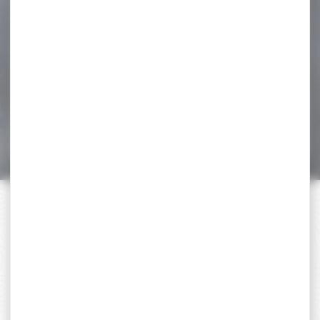
-42 %
Plombs GAMO cal.4.5 pro-
magnum pointu
pénétration...
Plombs GAMO cal.4.5 pro-
magnum pointu
pénétration Excellentes
performances grâce à...
6,00 €
3,50 €
PAIEMENT SÉCURISÉ
Payer en toute sécurité