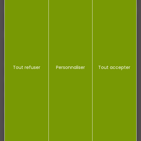
J'accepte la politique de confidentialité
NOTRE MAGASIN
Tout refuser
Personnaliser
Tout accepter
RÉGLEMENTATION
CONTACT