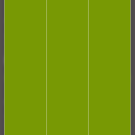
CONTACT
Armurerie Beaurepaire
51 chemin de la cocotte
88140 Bulgneville
Contactez-nous
NEWSLETTER
Restez informé ! Inscrivez-vous à notre
newsletter.