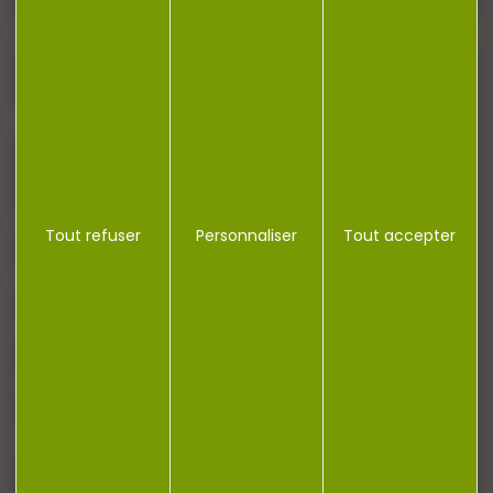
J'accepte la politique de confidentialité
NOTRE MAGASIN
Tout refuser
Personnaliser
Tout accepter
RÉGLEMENTATION
CONTACT