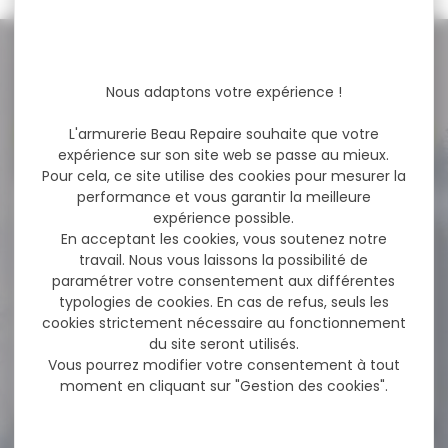
NOS PROMOS
Nous adaptons votre expérience !
Voir toutes les promos
L'armurerie Beau Repaire souhaite que votre
expérience sur son site web se passe au mieux.
Pour cela, ce site utilise des cookies pour mesurer la
performance et vous garantir la meilleure
-28 %
Shocker électrochoc
expérience possible.
SCORPY MAX avec
En acceptant les cookies, vous soutenez notre
aérosol...
travail. Nous vous laissons la possibilité de
Arme de défense shocker
paramétrer votre consentement aux différentes
électrochoc SCORPY MAX
typologies de cookies. En cas de refus, seuls les
avec aérosol de...
cookies strictement nécessaire au fonctionnement
du site seront utilisés.
Vous pourrez modifier votre consentement à tout
82,00 €
59,00 €
moment en cliquant sur "Gestion des cookies".