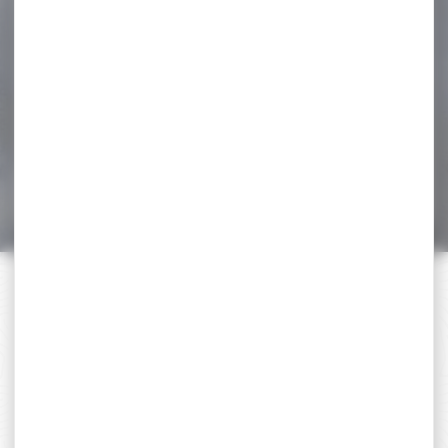
-37 %
Veste de chasse
Percussion Grand Nord...
Veste de chasse
Percussion Grand Nord Kaki
ancien modèle Système...
173,95 €
109,90 €
PAIEMENT SÉCURISÉ
Payer en toute sécurité