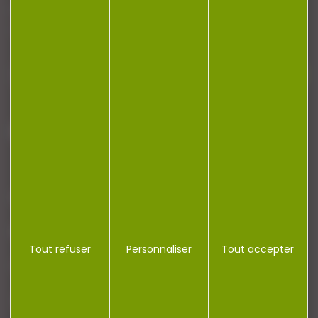
Restez informé ! Inscrivez-vous à notre
newsletter.
J'accepte la politique de confidentialité
NOTRE MAGASIN
RÉGLEMENTATION
Tout refuser
Personnaliser
Tout accepter
CONTACT