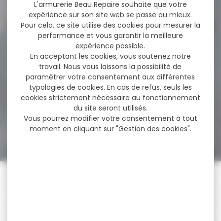
39,90 €
L'armurerie Beau Repaire souhaite que votre
expérience sur son site web se passe au mieux.
Pour cela, ce site utilise des cookies pour mesurer la
performance et vous garantir la meilleure
-18 %
expérience possible.
Pack Carabine linéaire
BERETTA brx1 synthétique...
En acceptant les cookies, vous soutenez notre
travail. Nous vous laissons la possibilité de
Pack Carabine linéaire
paramétrer votre consentement aux différentes
BERETTA brx1 synthétique
typologies de cookies. En cas de refus, seuls les
cal.300 win mag canon...
cookies strictement nécessaire au fonctionnement
du site seront utilisés.
Vous pourrez modifier votre consentement à tout
1 819,00 €
1 499,00 €
moment en cliquant sur "Gestion des cookies".
PAIEMENT SÉCURISÉ