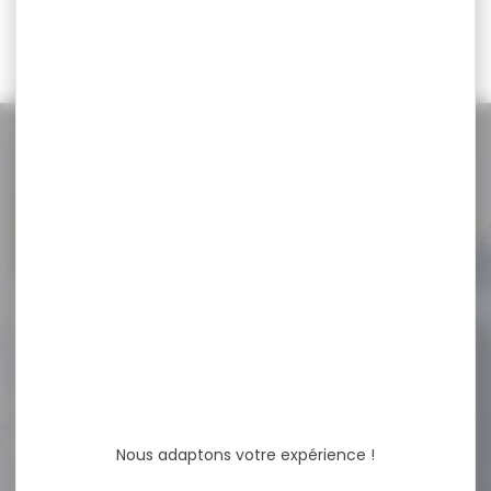
3,90 €
1,40 €
0,70 €
NOS PROMOS
Voir toutes les promos
-27 %
Matraque télescopique 21"
acier trempé avec...
Matraque télescopique 21"
acier trempé avec étui
poignée caoutchouc
Caractéristiques...
Nous adaptons votre expérience !
54,95 €