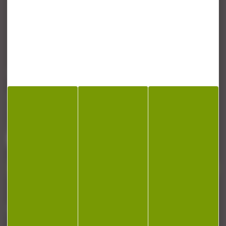
CONTACT
Armurerie Beaurepaire
51 chemin de la cocotte
88140 Bulgneville
Contactez-nous
NEWSLETTER