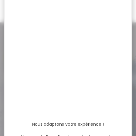
63,50 €
NOS PROMOS
Voir toutes les promos
-19 %
Silencieux modérateur de
son STALON XE108...
Silencieux modérateur de
son STALON XE108 CAL MAX
.30 M17x1...
Nous adaptons votre expérience !
430,00 €
349,00 €