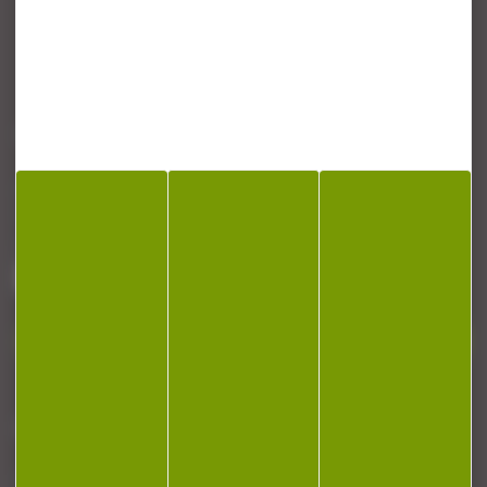
CONTACT
Armurerie Beaurepaire
51 chemin de la cocotte
88140 Bulgneville
Contactez-nous
NEWSLETTER
Restez informé ! Inscrivez-vous à notre