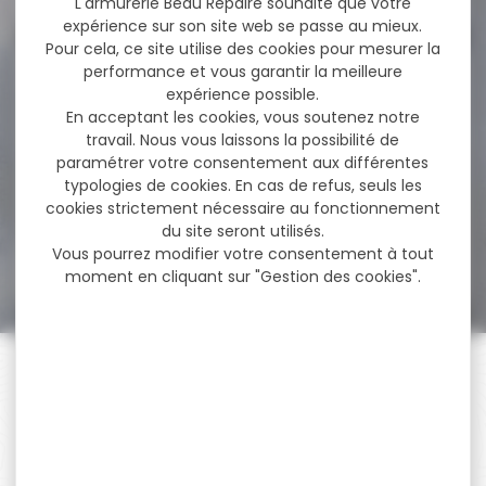
L'armurerie Beau Repaire souhaite que votre
expérience sur son site web se passe au mieux.
Pour cela, ce site utilise des cookies pour mesurer la
performance et vous garantir la meilleure
-27 %
Munitions SELLIER & BELLOT
expérience possible.
cal.300 aac...
En acceptant les cookies, vous soutenez notre
travail. Nous vous laissons la possibilité de
Cartouches SELLIER & BELLOT
paramétrer votre consentement aux différentes
subsonique fmj cal.300 aac
typologies de cookies. En cas de refus, seuls les
blackout 13g...
cookies strictement nécessaire au fonctionnement
du site seront utilisés.
36,70 €
Vous pourrez modifier votre consentement à tout
26,90 €
moment en cliquant sur "Gestion des cookies".
PAIEMENT SÉCURISÉ
Payer en toute sécurité