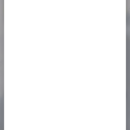
Voir toutes les promos
-12 %
Lampe Nitecore MH12 USB
rechargeable 1000Lumens
Lampe Nitecore MH12 USB
rechargeable 1000Lumens
Lampe torche
rechargeable 1000...
89,90 €
79,00 €
-42 %
Plombs GAMO cal.4.5 pro-
magnum pointu
pénétration...
Plombs GAMO cal.4.5 pro-
magnum pointu