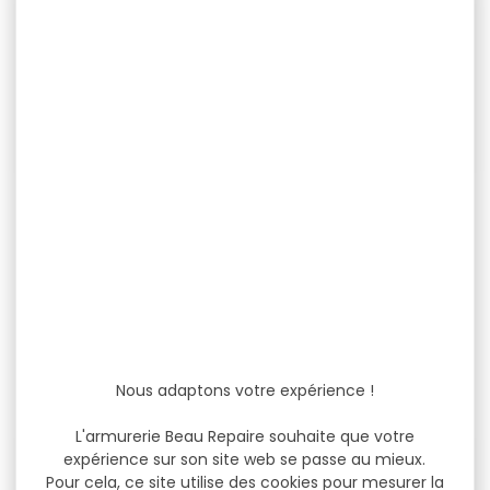
-37 %
-19 %
Munitions SAKO cal.30-06
Munitions SAKO cal.30-06
GAMEHEAD PRO 10.7g...
powerhead blade pro...
Munitions SAKO 30-06
Munitions SAKO
GAMEHEAD PRO 10.7g 165gr
powerhead blade pro tec
par 20 Type...
cal.30-06 10.5g 162gr par...
92,50 €
111,00 €
57,90 €
89,90 €
Nous adaptons votre expérience !
L'armurerie Beau Repaire souhaite que votre
expérience sur son site web se passe au mieux.
-37 %
-37 %
Pour cela, ce site utilise des cookies pour mesurer la