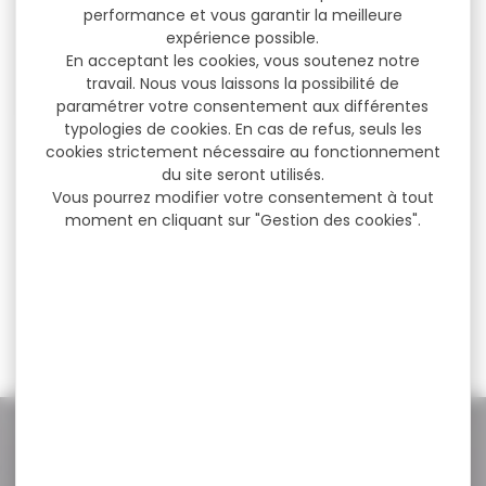
performance et vous garantir la meilleure
expérience possible.
En acceptant les cookies, vous soutenez notre
travail. Nous vous laissons la possibilité de
paramétrer votre consentement aux différentes
typologies de cookies. En cas de refus, seuls les
Munitions SAKO cal.30-06
Munitions SAKO cal.30-06
cookies strictement nécessaire au fonctionnement
super hammerhead
super hammerhead
du site seront utilisés.
150gr...
180gr...
Vous pourrez modifier votre consentement à tout
Cartouches SAKO super
Munitions SAKO super
moment en cliquant sur "Gestion des cookies".
hammerhead cal.30-06
hammerhead cal.30-06
9.7g 150gr par 20 Une...
11.7g 180gr par 20 Une...
79,00 €
82,00 €
49,90 €
52,00 €
NOS PROMOS