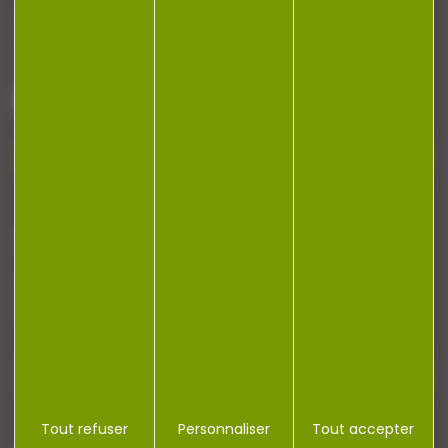
Armurerie Beaurepaire
51 chemin de la cocotte
88140 Bulgneville
Contactez-nous
NEWSLETTER
Restez informé ! Inscrivez-vous à notre
newsletter.
Tout refuser
Personnaliser
Tout accepter