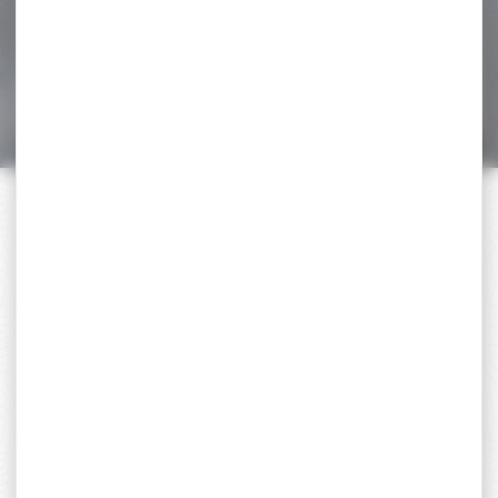
pénétration Excellentes
performances grâce à...
6,00 €
3,50 €
PAIEMENT SÉCURISÉ
Payer en toute sécurité
SERVICE APRÈS-VENTE
Qualifié et réactif