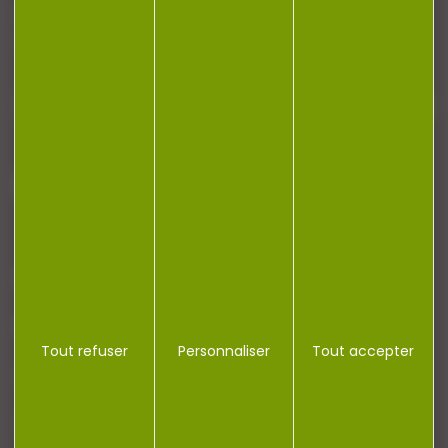
Restez informé ! Inscrivez-vous à notre
newsletter.
J'accepte la politique de confidentialité
NOTRE MAGASIN
RÉGLEMENTATION
Tout refuser
Personnaliser
Tout accepter
CONTACT