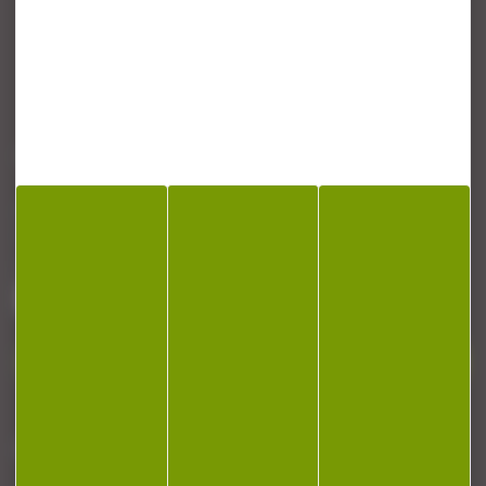
CONTACT
Armurerie Beaurepaire
51 chemin de la cocotte
88140 Bulgneville
Contactez-nous
NEWSLETTER