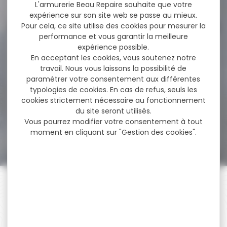
29,90 €
L'armurerie Beau Repaire souhaite que votre
expérience sur son site web se passe au mieux.
Pour cela, ce site utilise des cookies pour mesurer la
performance et vous garantir la meilleure
-11 %
expérience possible.
Silencieux GOMANDER
TACTINOX cal.5.56 .223 L...
En acceptant les cookies, vous soutenez notre
travail. Nous vous laissons la possibilité de
Silencieux GOMANDER
paramétrer votre consentement aux différentes
TACTINOX 5.56 L QD LOCK
typologies de cookies. En cas de refus, seuls les
couleur gris calibre.22...
cookies strictement nécessaire au fonctionnement
du site seront utilisés.
Vous pourrez modifier votre consentement à tout
830,00 €
739,00 €
moment en cliquant sur "Gestion des cookies".
PAIEMENT SÉCURISÉ