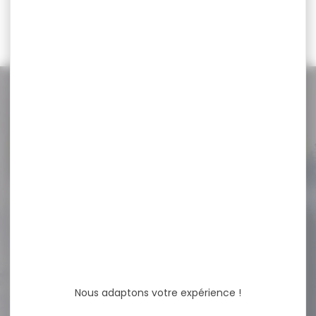
117,80 €
119,00 €
98,00 €
103,90 €
NOS PROMOS
Voir toutes les promos
-15 %
SAUVESTRE CAL.20/70 BFS
SANS PLOMB PAR...
SAUVESTRE CAL.20/70 BFS
SANS PLOMB PAR 5 Calibre :
20....
Nous adaptons votre expérience !
35,00 €