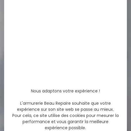
Siège trépied de battue
WALKSTOOLT basic hauteur
60cm Indispensable pour...
71,00 €
56,50 €
-7 %
Pistolet TISAS ZIG PC 1911
Inox...
Pistolet TISAS ZIG PC 1911 Inox
5'' cal 45 ACP...
Nous adaptons votre expérience !
L'armurerie Beau Repaire souhaite que votre
expérience sur son site web se passe au mieux.
1 070,00 €
Pour cela, ce site utilise des cookies pour mesurer la
999,00 €
performance et vous garantir la meilleure
expérience possible.