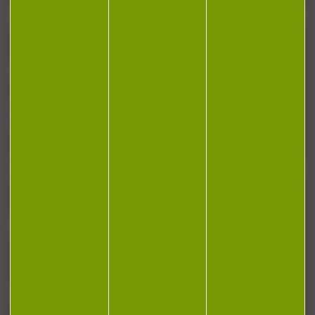
Contactez-nous
NEWSLETTER
Restez informé ! Inscrivez-vous à notre
newsletter.
J'accepte la politique de confidentialité
NOTRE MAGASIN