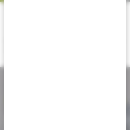
Trier par
CATÉGORIES
Il n'y a aucun résultat correspondant à votre
recherche.
NOS PROMOS
Voir toutes les promos
-20 %
Siège trépied de battue
WALKSTOOLT basic...