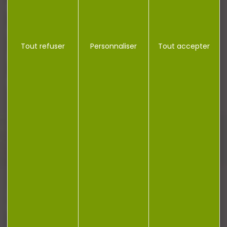
RÉGLEMENTATION
CONTACT
Tout refuser
Personnaliser
Tout accepter
Plan du site
Conditions générales de vente
Politique de confidentialité
Mentions légales
Réalisation Koredge