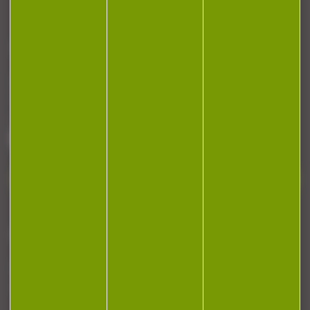
CONTACT
Armurerie Beaurepaire
51 chemin de la cocotte
88140 Bulgneville
Contactez-nous
NEWSLETTER
Restez informé ! Inscrivez-vous à notre
newsletter.