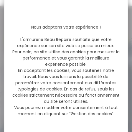
NOS PROMOS
Nous adaptons votre expérience !
Voir toutes les promos
L'armurerie Beau Repaire souhaite que votre
expérience sur son site web se passe au mieux.
Pour cela, ce site utilise des cookies pour mesurer la
performance et vous garantir la meilleure
-61 %
GILET BLASER FEMME SANS
expérience possible.
MANCHE ARGALI...
En acceptant les cookies, vous soutenez notre
travail. Nous vous laissons la possibilité de
GILET BLASER FEMME SANS
paramétrer votre consentement aux différentes
MANCHE ARGALI QUILTED
typologies de cookies. En cas de refus, seuls les
Chasse - élégant...
cookies strictement nécessaire au fonctionnement
du site seront utilisés.
Vous pourrez modifier votre consentement à tout
179,00 €
69,00 €
moment en cliquant sur "Gestion des cookies".