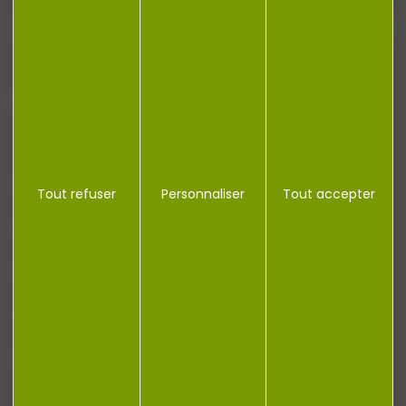
J'accepte la politique de confidentialité
NOTRE MAGASIN
Tout refuser
Personnaliser
Tout accepter
RÉGLEMENTATION
CONTACT