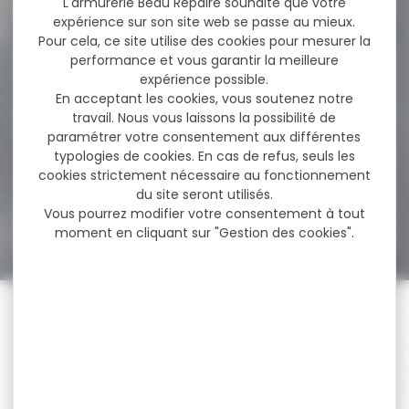
L'armurerie Beau Repaire souhaite que votre
expérience sur son site web se passe au mieux.
Pour cela, ce site utilise des cookies pour mesurer la
performance et vous garantir la meilleure
-8 %
Chicane pour Silencieux
expérience possible.
réducteur de son...
En acceptant les cookies, vous soutenez notre
travail. Nous vous laissons la possibilité de
Chicane pour Silencieux
paramétrer votre consentement aux différentes
réducteur de son Nielsen
typologies de cookies. En cas de refus, seuls les
Sonic Ghost 50...
cookies strictement nécessaire au fonctionnement
du site seront utilisés.
52,88 €
Vous pourrez modifier votre consentement à tout
48,50 €
moment en cliquant sur "Gestion des cookies".
PAIEMENT SÉCURISÉ
Payer en toute sécurité