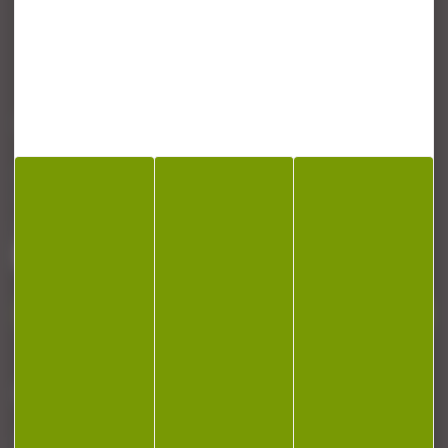
CONTACT
Armurerie Beaurepaire
51 chemin de la cocotte
88140 Bulgneville
Contactez-nous
NEWSLETTER
Restez informé ! Inscrivez-vous à notre