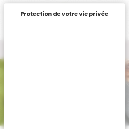
Panneau de gestion des cookies
Accueil
Munitions
Munitions Rayées Cat. C. & D.
Munitions Cal. 9.3x64
Munitions Cal. 9.3x64 BRENNEKE TOG
Munitions Cal. 9.3x64 BRENNEKE
TOG
Trier par