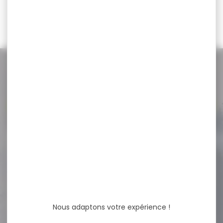
80,95 €
99,95 €
68,90 €
84,90 €
NOS PROMOS
Voir toutes les promos
-19 %
Silencieux modérateur de
son STALON XE108...
Silencieux modérateur de
son STALON XE108 CAL MAX
.30 M17x1...
Nous adaptons votre expérience !
430,00 €