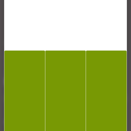
CONTACT
Armurerie Beaurepaire
51 chemin de la cocotte
88140 Bulgneville
Contactez-nous
NEWSLETTER