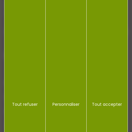
Restez informé ! Inscrivez-vous à notre
newsletter.
J'accepte la politique de confidentialité
NOTRE MAGASIN
RÉGLEMENTATION
Tout refuser
Personnaliser
Tout accepter
CONTACT