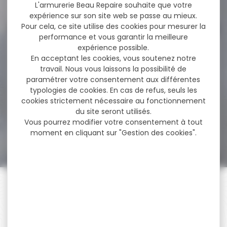
349,00 €
L'armurerie Beau Repaire souhaite que votre
expérience sur son site web se passe au mieux.
Pour cela, ce site utilise des cookies pour mesurer la
performance et vous garantir la meilleure
-27 %
expérience possible.
Munitions SELLIER & BELLOT
En acceptant les cookies, vous soutenez notre
cal.300 aac...
travail. Nous vous laissons la possibilité de
paramétrer votre consentement aux différentes
Cartouches SELLIER & BELLOT
subsonique fmj cal.300 aac
typologies de cookies. En cas de refus, seuls les
blackout 13g...
cookies strictement nécessaire au fonctionnement
du site seront utilisés.
Vous pourrez modifier votre consentement à tout
36,70 €
moment en cliquant sur "Gestion des cookies".
26,90 €
PAIEMENT SÉCURISÉ