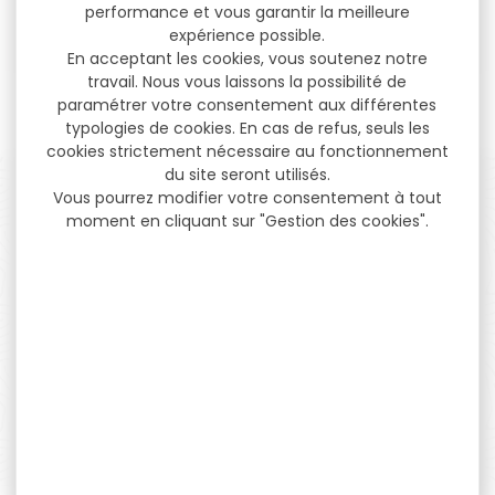
performance et vous garantir la meilleure
expérience possible.
En acceptant les cookies, vous soutenez notre
travail. Nous vous laissons la possibilité de
Voir toutes les marques
paramétrer votre consentement aux différentes
typologies de cookies. En cas de refus, seuls les
cookies strictement nécessaire au fonctionnement
du site seront utilisés.
Vous pourrez modifier votre consentement à tout
moment en cliquant sur "Gestion des cookies".
PAIEMENT SÉCURISÉ
Payer en toute sécurité
SERVICE APRÈS-VENTE
Qualifié et réactif