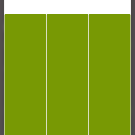
Armurerie Beaurepaire
51 chemin de la cocotte
88140 Bulgneville
Contactez-nous
NEWSLETTER
Restez informé ! Inscrivez-vous à notre
newsletter.