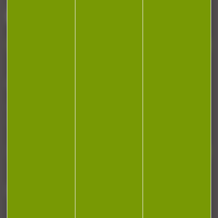
88140 Bulgneville
Contactez-nous
NEWSLETTER
Restez informé ! Inscrivez-vous à notre
newsletter.
J'accepte la politique de confidentialité