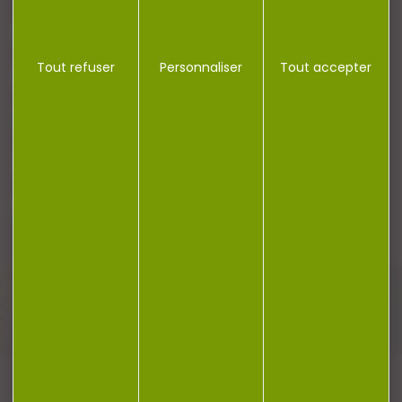
NOTRE MAGASIN
Tout refuser
Personnaliser
Tout accepter
RÉGLEMENTATION
CONTACT
Plan du site