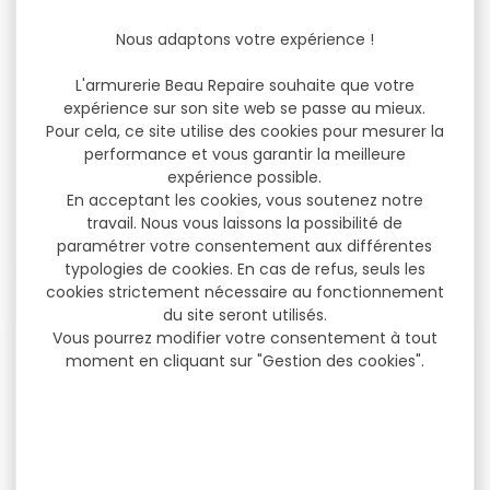
OREILLETTES
CASQUE ELECTRONIQUE
Nous adaptons votre expérience !
ELECTRONIQUES RAZOR XV
WALKER'S RAZOR SABLE 2
bluetooth Oreillettes
microphones
RAZOR XV Très forte...
multidirectionnels HD
L'armurerie Beau Repaire souhaite que votre
Réduction...
expérience sur son site web se passe au mieux.
329,00 €
Pour cela, ce site utilise des cookies pour mesurer la
129,00 €
259,00 €
99,90 €
performance et vous garantir la meilleure
expérience possible.
En acceptant les cookies, vous soutenez notre
travail. Nous vous laissons la possibilité de
paramétrer votre consentement aux différentes
NOS MARQUES
typologies de cookies. En cas de refus, seuls les
cookies strictement nécessaire au fonctionnement
du site seront utilisés.
Vous pourrez modifier votre consentement à tout
moment en cliquant sur "Gestion des cookies".