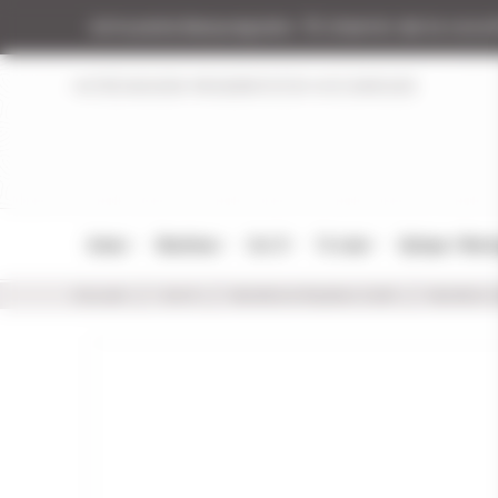
Panneau de gestion des cookies
Armurerie Beaurepaire
51 chemin de la coco
NOTRE MAGASIN
RÉGLEMENTATION
NOS MARQUES
Armes
Munitions
Cat. B
Tir Loisir
Optique / Mon
Accueil
Cat. B
Munitions Rayées Cat.B
Munition c