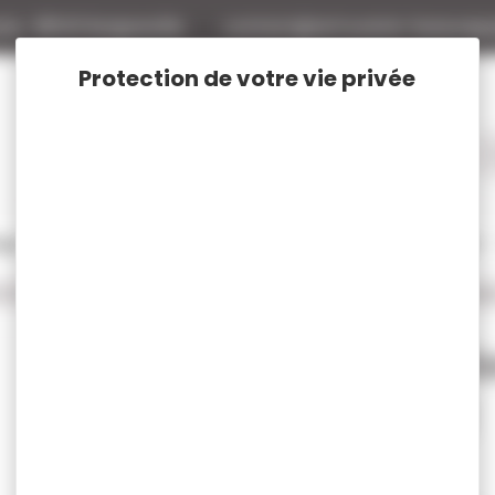
tte
88140 Bulgneville
contact@armurerie-beaurepa
tage
Rechargement
Chasse
Vêtements et Chaussures de chasse
al..45
Munition cal..45 GECO
250 munitions GECO cal.45 hexag
250 muniti
200gr 13g
Réf :
2404464
Marque : Geco