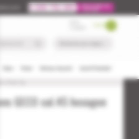
ire.com
MON
PANIER
COMPTE
Chien
Pêche
Défense-Sécurité
Airsoft/Paintball
on 200gr 13g
ons GECO cal.45 hexagon