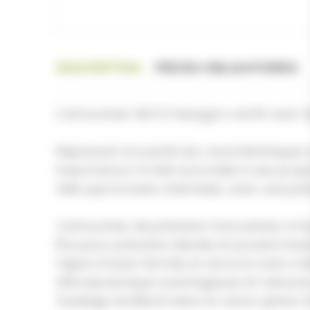
DESCRIPTION
PIÈCES OBLIGATOIRES
Cartouches GECO hexagon cal.45 auto 1
Reprenant en partie les caractéristiques
importance n'a été accordée à ses propri
telle que la base chemisée, avec une préc
Cartouches de précision innovantes à ha
Étui pour précision élevée et poudre hau
Ogive à base fermée et amorce sans mét
Aérodynamique avantageuse et rainures d
Guidage amélioré dans le canon grâce à l