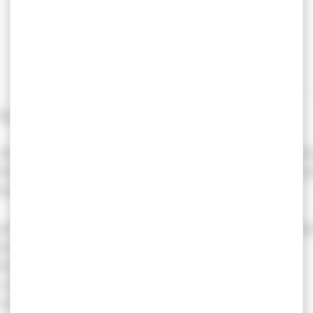
3g 200gr par 250
 de la pointe creuse, l'ogive HEXAGON a été conçu
étés d'expansion. Ainsi, l'ogive non expansive co
ision élevée.
utes performances pour satisfaire les plus haute
tes performances pour d'excellents résultats
aux lourds pour des tirs émission de plomb
e stabilisation pour une trajectoire optimale
a longue partie cylindrique de l'ogive