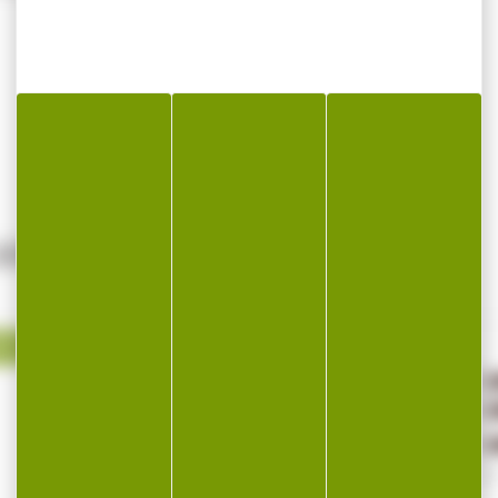
IMER...
8 %
-28 %