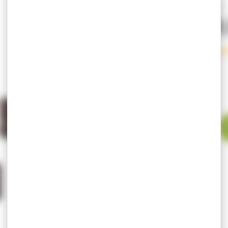
Tarif exclusif internet
169
235,00 €
En stock expé