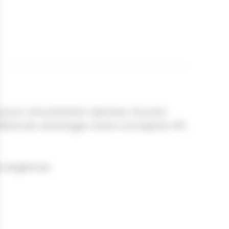
e pour une précision absolue. Aucune
mbine les avantages d'une conception HP,
s exigences