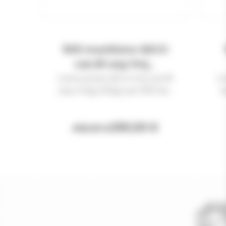
500 munitions GECO
cal.45 acp fmj...
Cartouches GECO fmj cal.45
Ca
acp 14.9g 230gr par 500 De...
a
290,00 €
406,00 €