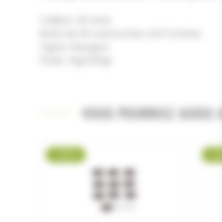
Calibre: 45 Auto
Boite de 50 cartouches soit 5 boites
Ogive: Hexagon
Poids: 13g/200gr
VOUS POURRIEZ AUSSI A
-29 %
-2