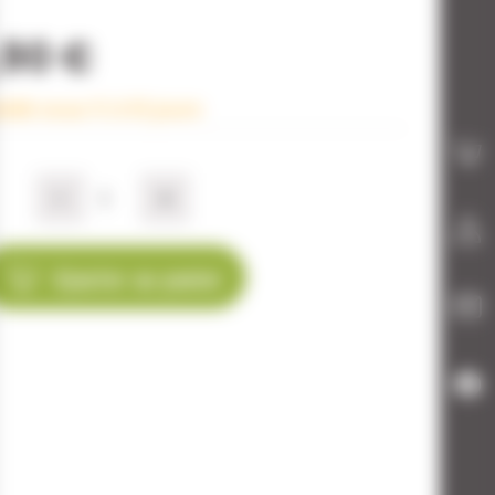
,90 €
dié sous 5 à 10 jours
-
+
Ajouter au panier