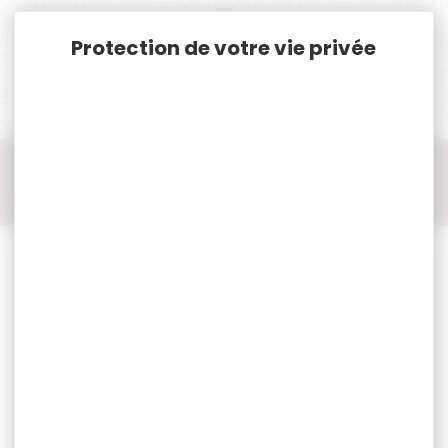
Panneau de gestion des cookies
Accueil
Cat. B
Munitions Rayées Cat.B
Munition cal..45
Munition cal..45 GECO
50 munitions GECO hexagon cal.45 200gr 13g