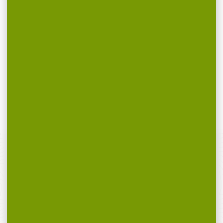
250 munitions GECO
50 munitions GECO
cal.45 hexagon 200gr...
cal.45 acp fmj...
Cartouches GECO
Cartouches GECO fmj
hexagon cal.45 auto 13g
cal.45 acp 14.9g 230gr
200gr par 250
par 50 De...
Reprenant...
235,00 €
40,60 €
169,90 €
29,30 €
PAIEMENT SÉCURISÉ
Payer en toute sécurité