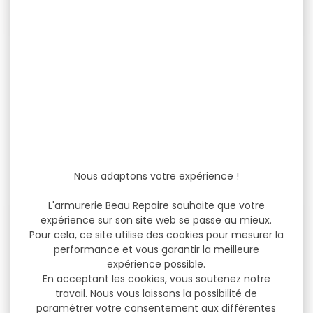
50 Munitions
50 munitions STV
SELLIER&BELLOT
SCORPIO Cal.45ACP FMJ...
Cal.45auto FMJ 14.9g
Munitions SELLIER&BELLOT
50 munitions STV SCORPIO
Cal.45auto FMJ 14.9g par
Cal.45ACP FMJ 230gr 14.9G
50 Balle Full Metal...
La munition...
34,75 €
39,90 €
28,90 €
32,90 €
Nous adaptons votre expérience !
L'armurerie Beau Repaire souhaite que votre
expérience sur son site web se passe au mieux.
-13 %
-29 %
Pour cela, ce site utilise des cookies pour mesurer la
performance et vous garantir la meilleure
expérience possible.
En acceptant les cookies, vous soutenez notre
travail. Nous vous laissons la possibilité de
paramétrer votre consentement aux différentes