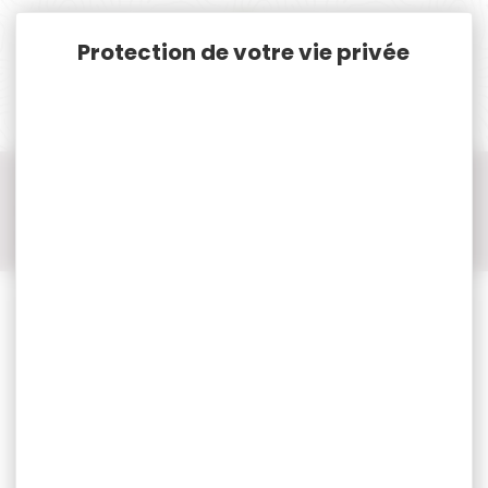
Panneau de gestion des cookies
Accueil
Munitions
Munitions Rayées Cat. C. & D.
Munitions Cal.22LR / 22 / 22 SHORT / 22 LONG
Munitions Cal.22LR / 22 / 22 SHORT / 22 LONG ELEY
50 munitions 22lr ELEY match