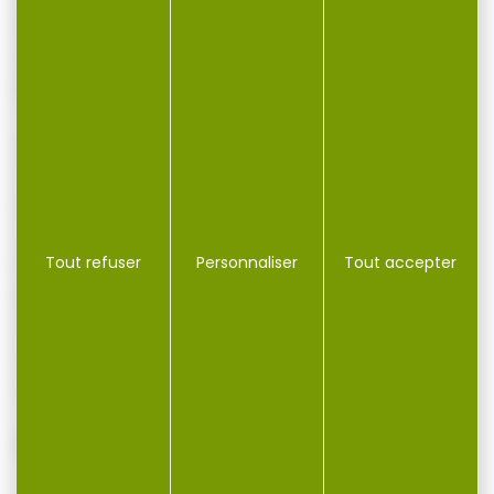
50m 3 Positions
50m Pistolet Libre
Banc
arme à feu
CARABINE d'allumette .22LR
Pistolet libre .22LR
Type Ogive: Plomb, BSP
Tout refuser
Personnaliser
Tout accepter
Poids du projectile: 40 grains
Percussion: Annulaire
Amorçage: Annulaire
Type d'étuis: Laiton
vitesse bouche 331 m/s
boite de 50