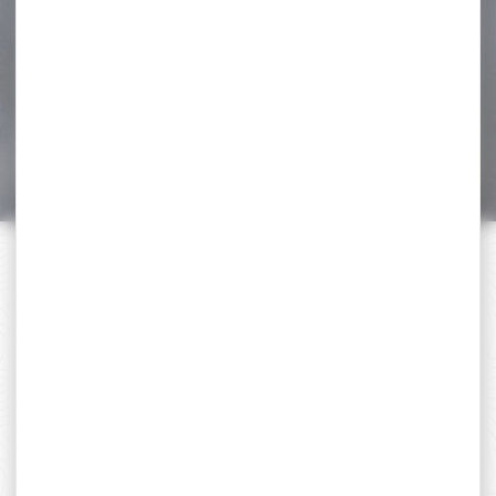
Munitions Balles Geco ZERO
7x57 8.2G 127GR à 0m :...
71,30 €
56,80 €
PAIEMENT SÉCURISÉ
Payer en toute sécurité
SERVICE APRÈS-VENTE