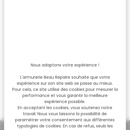
-20 %
Répulsif sanglier stop
HAGOPUR Rouge
Nous adaptons votre expérience !
Répulsif sanglier stop
HAGOPUR Rouge
L'armurerie Beau Repaire souhaite que votre
Protection efficace contre
expérience sur son site web se passe au mieux.
les dégâts...
Pour cela, ce site utilise des cookies pour mesurer la
performance et vous garantir la meilleure
19,90 €
15,90 €
expérience possible.
En acceptant les cookies, vous soutenez notre
travail. Nous vous laissons la possibilité de
paramétrer votre consentement aux différentes
typologies de cookies. En cas de refus, seuls les