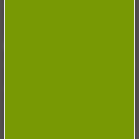
CONTACT
Armurerie Beaurepaire
51 chemin de la cocotte
88140 Bulgneville
Contactez-nous
NEWSLETTER
Restez informé ! Inscrivez-vous à notre
newsletter.