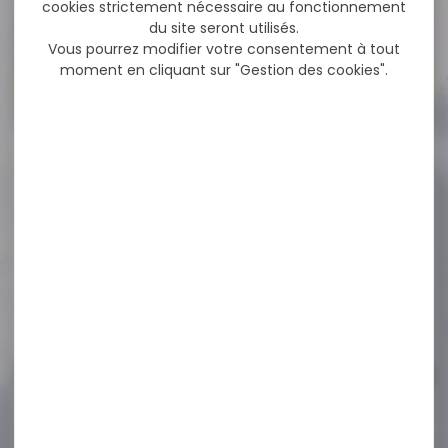
NOS PROMOS
cookies strictement nécessaire au fonctionnement
du site seront utilisés.
Vous pourrez modifier votre consentement à tout
moment en cliquant sur "Gestion des cookies".
Voir toutes les promos
-20 %
Pochette munitions
NIGGELOH cordura vert
12...
Pochette munitions
NIGGELOH cordura vert 12
balles Pochette pour
munition...
80,00 €
64,00 €
-20 %
Munitions Balles Geco
ZERO 7x57 8.2G...