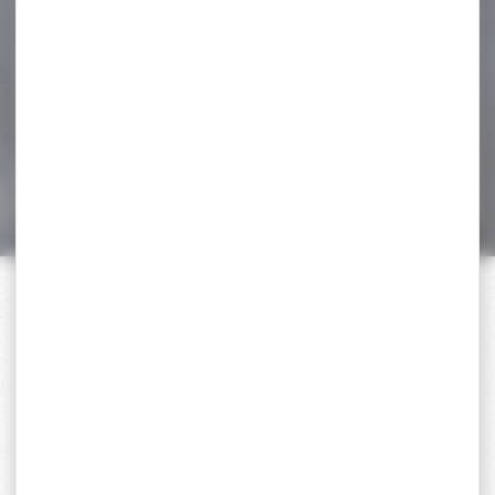
son AIR ARMS...
Modérateur de son
silencieux modérateur de
son AIR ARMS q-tec...
74,60 €
69,00 €
PAIEMENT SÉCURISÉ
Payer en toute sécurité