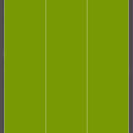
CONTACT
Armurerie Beaurepaire
51 chemin de la cocotte
88140 Bulgneville
Contactez-nous
NEWSLETTER
Restez informé ! Inscrivez-vous à notre
newsletter.