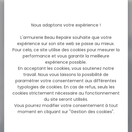
NOS PROMOS
Nous adaptons votre expérience !
Voir toutes les promos
L'armurerie Beau Repaire souhaite que votre
expérience sur son site web se passe au mieux.
Pour cela, ce site utilise des cookies pour mesurer la
-8 %
performance et vous garantir la meilleure
BALLE MUNITION BRENNEKE
CAL.8X57 JRS TUG...
expérience possible.
En acceptant les cookies, vous soutenez notre
BALLE MUNITION BRENNEKE
travail. Nous vous laissons la possibilité de
CAL.8X57 JRS TUG NATURE
paramétrer votre consentement aux différentes
150GR 9.7G PAR...
typologies de cookies. En cas de refus, seuls les
cookies strictement nécessaire au fonctionnement
du site seront utilisés.
104,00 €
96,00 €
Vous pourrez modifier votre consentement à tout
moment en cliquant sur "Gestion des cookies".
-8 %
Silencieux modérateur de