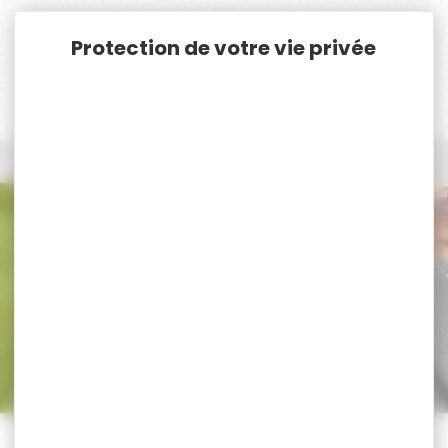
Panneau de gestion des cookies
Accueil
Chasse
Sécurité
Coffre/Armoire Forte
Coffre/Armoire Forte
Trier par