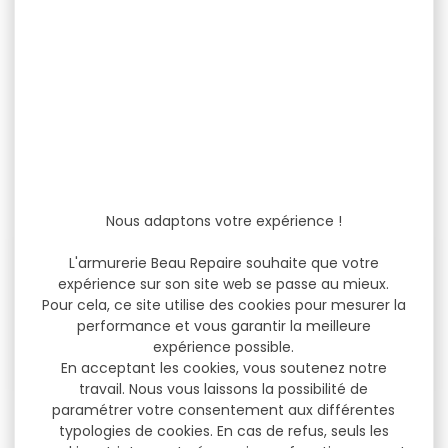
Coffre fort INFAC 8
Coffre fort INFAC
armes avec...
CLASSIC 11 armes...
Coffre fort INFAC 8 armes
Coffre fort INFAC CLASSIC 11
avec lunette + 2 armes...
armes avec lunette +3
armes...
699,00 €
999,00 €
649,00 €
939,00 €
Nous adaptons votre expérience !
L'armurerie Beau Repaire souhaite que votre
expérience sur son site web se passe au mieux.
Pour cela, ce site utilise des cookies pour mesurer la
performance et vous garantir la meilleure
expérience possible.
En acceptant les cookies, vous soutenez notre
travail. Nous vous laissons la possibilité de
paramétrer votre consentement aux différentes
Coffre fort INFAC
Coffre fort INFAC
typologies de cookies. En cas de refus, seuls les
présidential pt23 23...
SENTINEL S5 4+1...