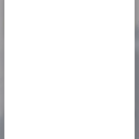
NOS PROMOS
Voir toutes les promos
-27 %
Matraque télescopique 21"
acier trempé avec...
Matraque télescopique 21"
acier trempé avec étui
poignée caoutchouc
Caractéristiques...
54,95 €
39,90 €
-18 %
Pack Carabine linéaire
BERETTA brx1 synthétique...