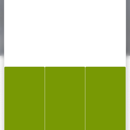
Pack Carabine linéaire
BERETTA brx1 synthétique
cal.300 win mag canon...
1 819,00 €
1 499,00 €
PAIEMENT SÉCURISÉ
Payer en toute sécurité
SERVICE APRÈS-VENTE