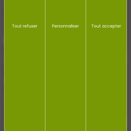
CONTACT
Armurerie Beaurepaire
51 chemin de la cocotte
Tout refuser
Personnaliser
Tout accepter
88140 Bulgneville
Contactez-nous
NEWSLETTER
Restez informé ! Inscrivez-vous à notre
newsletter.