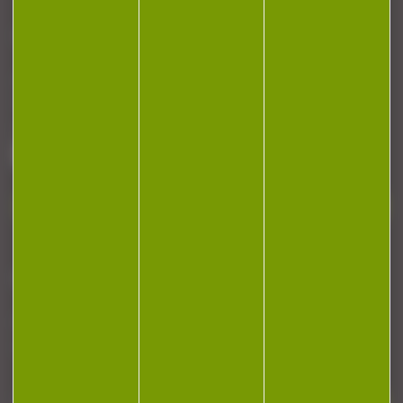
CONTACT
Armurerie Beaurepaire
51 chemin de la cocotte
88140 Bulgneville
Contactez-nous
NEWSLETTER
Restez informé ! Inscrivez-vous à notre
newsletter.