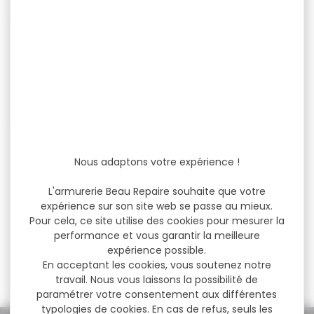
-4 %
Chevrotines BASCHIERI
PELLAGRI big game
Nous adaptons votre expérience !
pallettoni...
Chevrotines BASCHIERI &
L'armurerie Beau Repaire souhaite que votre
PELLAGRI cal.12 big game
expérience sur son site web se passe au mieux.
pallettoni 8grains 30g...
Pour cela, ce site utilise des cookies pour mesurer la
performance et vous garantir la meilleure
expérience possible.
19,20 €
18,40 €
En acceptant les cookies, vous soutenez notre
travail. Nous vous laissons la possibilité de
paramétrer votre consentement aux différentes
typologies de cookies. En cas de refus, seuls les