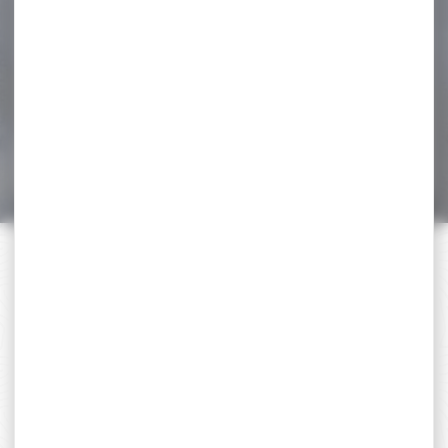
Cal.12 31.5gr
Munitions Tunet Brenneke
Cal.12 31.5g Cartouches
gros gibier Boîte de...
21,75 €
17,70 €
PAIEMENT SÉCURISÉ
Payer en toute sécurité