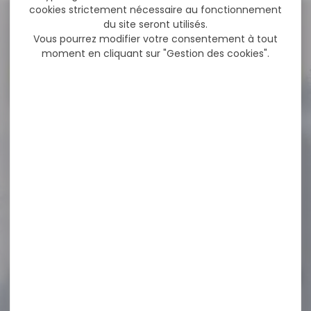
cookies strictement nécessaire au fonctionnement
NOS PROMOS
du site seront utilisés.
Vous pourrez modifier votre consentement à tout
moment en cliquant sur "Gestion des cookies".
Voir toutes les promos
-12 %
Salopette De Chasse
Marco Polo Ligne...
Salopette De Chasse
Marco Polo Ligne Verney
Carron Cette salopette...
144,95 €
127,90 €
-19 %
Munitions Tunet Brenneke