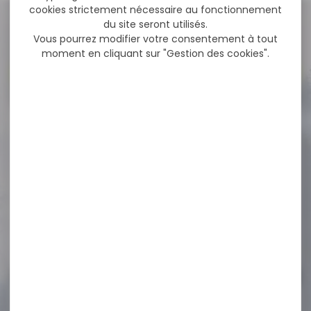
cookies strictement nécessaire au fonctionnement
NOS PROMOS
du site seront utilisés.
Vous pourrez modifier votre consentement à tout
moment en cliquant sur "Gestion des cookies".
Voir toutes les promos
-17 %
Montage HAWKE weaver
extra haut 30mm...
Montage HAWKE weaver
extra haut 30mm tactical
Vis Torx triples...
72,00 €
59,90 €
-19 %
Carabine Verney-Carron