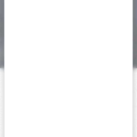
Impact LA One
Synthétique...
Carabine Verney-Carron
Impact LA One Synthétique
Calibre 30-06 Battue
CALIBRES...
1 605,00 €
1 303,00 €
PAIEMENT SÉCURISÉ
Payer en toute sécurité