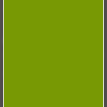
CONTACT
Armurerie Beaurepaire
51 chemin de la cocotte
88140 Bulgneville
Contactez-nous
NEWSLETTER
Restez informé ! Inscrivez-vous à notre
newsletter.