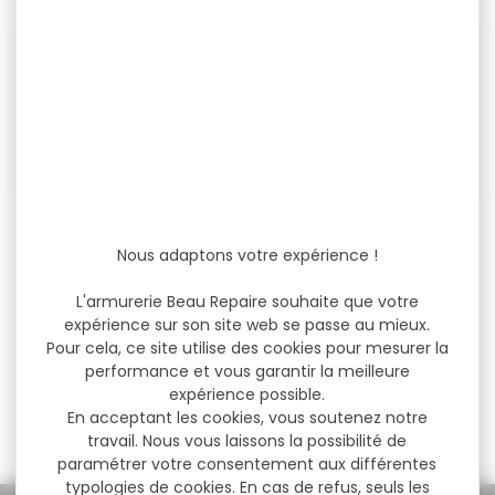
-25 %
-13 %
Munitions ROTTWEIL
Munitions Rottweil
express cal.12/67.5
Express Cal.16/67.5 9g
Nous adaptons votre expérience !
chevrotine 21gr...
Munitions ROTTWEIL
Munitions Rottweil Express
L'armurerie Beau Repaire souhaite que votre
express cal.12/67.5 32g
Cal.16/67.5 22g Poid de
expérience sur son site web se passe au mieux.
chevrotine 21gr par 10
grenaille 7,4 mm...
Pour cela, ce site utilise des cookies pour mesurer la
Calibre:...
performance et vous garantir la meilleure
expérience possible.
18,20 €
15,70 €
13,60 €
13,60 €
En acceptant les cookies, vous soutenez notre
travail. Nous vous laissons la possibilité de
paramétrer votre consentement aux différentes
typologies de cookies. En cas de refus, seuls les