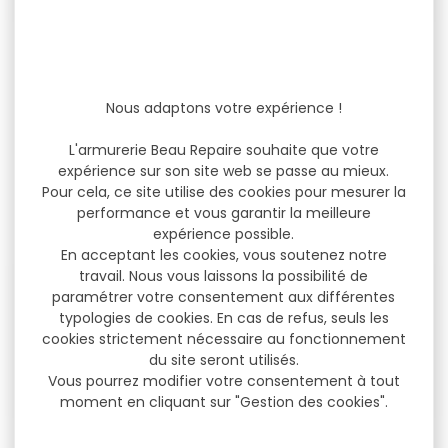
Silencieux modérateur de
Silencieux modérateur de
son A-Tec MEGA...
son A-Tec MEGA...
Nous adaptons votre expérience !
Silencieux A-Tec MEGA H2
Silencieux A-Tec MEGA H2
pour Cal.224 9/16 UNF
pour Cal.224 M14X1 Mega
Mega H2...
H2 est...
L'armurerie Beau Repaire souhaite que votre
expérience sur son site web se passe au mieux.
Pour cela, ce site utilise des cookies pour mesurer la
525,00 €
525,00 €
performance et vous garantir la meilleure
499,00 €
499,00 €
expérience possible.
En acceptant les cookies, vous soutenez notre
travail. Nous vous laissons la possibilité de
-5 %
-7 %
paramétrer votre consentement aux différentes
typologies de cookies. En cas de refus, seuls les
cookies strictement nécessaire au fonctionnement
du site seront utilisés.
Vous pourrez modifier votre consentement à tout
moment en cliquant sur "Gestion des cookies".
Silencieux modérateur de
Silencieux modérateur de