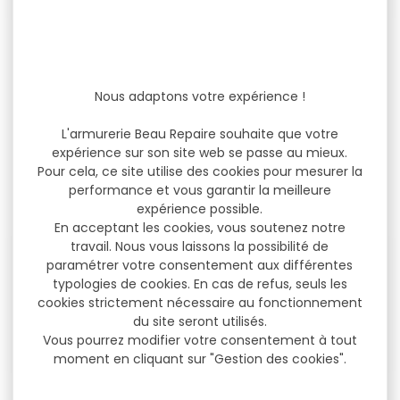
Silencieux modérateur de
Silencieux modérateur de
son Aimsport triton...
son Aimsport triton...
Nous adaptons votre expérience !
Silencieux modérateur de
Silencieux modérateur de
son Aimsport triton 3I
son Aimsport triton 3I
cal.6.7 18x100 Triton...
cal.6.7 5/8x24 Triton...
L'armurerie Beau Repaire souhaite que votre
expérience sur son site web se passe au mieux.
Pour cela, ce site utilise des cookies pour mesurer la
299,00 €
299,00 €
performance et vous garantir la meilleure
235,00 €
235,00 €
expérience possible.
En acceptant les cookies, vous soutenez notre
travail. Nous vous laissons la possibilité de
-21 %
-7 %
paramétrer votre consentement aux différentes
typologies de cookies. En cas de refus, seuls les
cookies strictement nécessaire au fonctionnement
du site seront utilisés.
Vous pourrez modifier votre consentement à tout
moment en cliquant sur "Gestion des cookies".
Silencieux modérateur de
Silencieux modérateur de