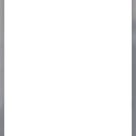
Voir toutes les promos
-23 %
Jumelles KITE OPTICS lynx
HD+ 8x30
Jumelles KITE OPTICS lynx
8x30 AU-DELÀ DES LIMITES,
AU-DELÀ DES...
670,00 €
514,00 €
-17 %
LUNETTE DE VISEE
SIGHTMARK PRESIDIO 2.5-
15x50...
LUNETTE DE VISEE SIGHTMARK