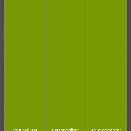
Armurerie Beaurepaire
51 chemin de la cocotte
88140 Bulgneville
Contactez-nous
NEWSLETTER
Restez informé ! Inscrivez-vous à notre
newsletter.
Tout refuser
Personnaliser
Tout accepter