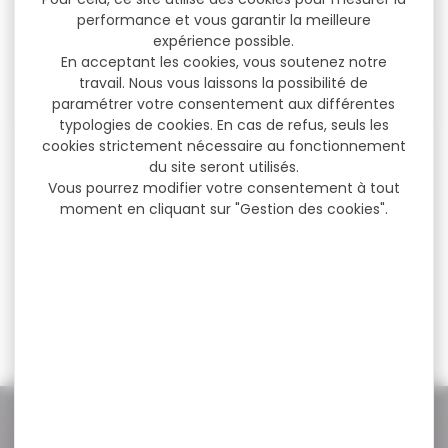
performance et vous garantir la meilleure
expérience possible.
En acceptant les cookies, vous soutenez notre
travail. Nous vous laissons la possibilité de
paramétrer votre consentement aux différentes
typologies de cookies. En cas de refus, seuls les
cookies strictement nécessaire au fonctionnement
Silencieux modérateur de
Silencieux modérateur de
du site seront utilisés.
son NIELSEN sonic...
son NIELSEN sonic...
Vous pourrez modifier votre consentement à tout
moment en cliquant sur "Gestion des cookies".
Silencieux modérateur de
Silencieux modérateur de
son NIELSEN sonic 40 fritz
son NIELSEN sonic 40 fritz
cal.11,5mm inox...
cal.12mm inox...
292,50 €
290,00 €
224,90 €
229,00 €
NOS PROMOS