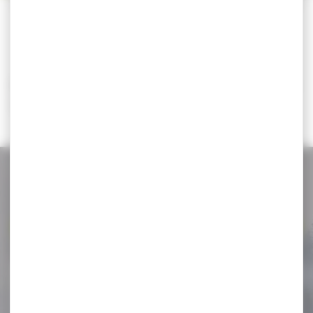
CATÉGORIES
Il n'y a aucun résultat correspondant à votre
recherche.
NOS PROMOS
Voir toutes les promos
-27 %
Matraque télescopique 21"
acier trempé avec...