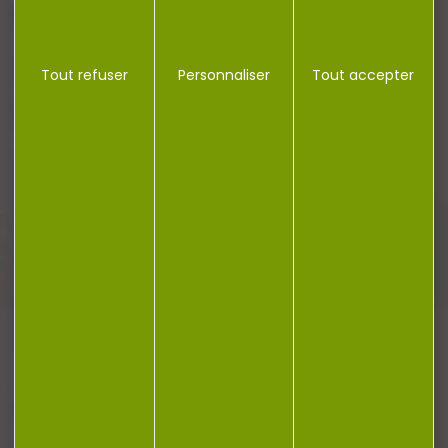
CONTACT
Tout refuser
Personnaliser
Tout accepter
Plan du site
Conditions générales de vente
Politique de confidentialité
Mentions légales
Réalisation Koredge
Gestion des cookies