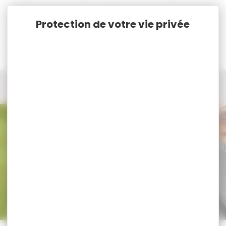
Panneau de gestion des cookies
Accueil
Armes
Armes de chasse Neuves Cat. C. & D.
Drilling
Drilling
Trier par