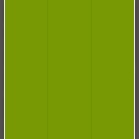
Contactez-nous
NEWSLETTER
Restez informé ! Inscrivez-vous à notre
newsletter.
J'accepte la politique de confidentialité
NOTRE MAGASIN
RÉGLEMENTATION