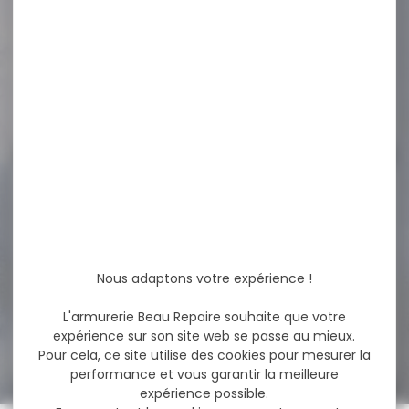
Matraque télescopique 21"
acier trempé avec étui
poignée caoutchouc
Caractéristiques...
54,95 €
39,90 €
-18 %
Pack Carabine linéaire
BERETTA brx1 synthétique...
Pack Carabine linéaire
BERETTA brx1 synthétique
Nous adaptons votre expérience !
cal.300 win mag canon...
L'armurerie Beau Repaire souhaite que votre
1 819,00 €
expérience sur son site web se passe au mieux.
1 499,00 €
Pour cela, ce site utilise des cookies pour mesurer la
performance et vous garantir la meilleure
expérience possible.