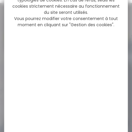
typologies de cookies. En cas de refus, seuls les
cookies strictement nécessaire au fonctionnement
du site seront utilisés.
NOS PROMOS
Vous pourrez modifier votre consentement à tout
moment en cliquant sur "Gestion des cookies".
Voir toutes les promos
-61 %
GILET BLASER FEMME SANS
MANCHE ARGALI...
GILET BLASER FEMME SANS
MANCHE ARGALI QUILTED
Chasse - élégant...
179,00 €
69,00 €