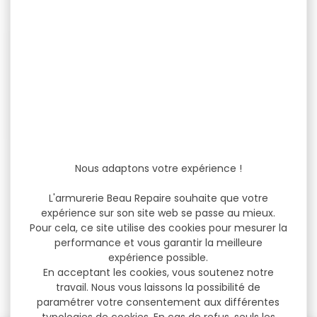
-15 %
Tour de cou DEERHUNTER
Nous adaptons votre expérience !
rusky silent
L'armurerie Beau Repaire souhaite que votre
TOUR DE COU DEERHUNTER
expérience sur son site web se passe au mieux.
RUSKY SILENT Encolure
Rusky Silent L’encolure...
Pour cela, ce site utilise des cookies pour mesurer la
performance et vous garantir la meilleure
expérience possible.
39,99 €
En acceptant les cookies, vous soutenez notre
34,00 €
travail. Nous vous laissons la possibilité de
paramétrer votre consentement aux différentes