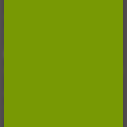
CONTACT
Armurerie Beaurepaire
51 chemin de la cocotte
88140 Bulgneville
Contactez-nous
NEWSLETTER
Restez informé ! Inscrivez-vous à notre
newsletter.