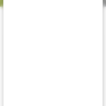
Trier par
CATÉGORIES
-31 %
Tour de cou logo
Tour de cou DEERHUNTER
DEERHUNTER
polaire kaki...
Tour de cou DEERHUNTER
Tour de cou DEERHUNTER
Tour de cou en microfibre
polaire réversible Le tour
doux...
de cou...