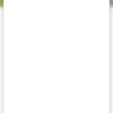
Trier par
CATÉGORIES
-21 %
CHECHE - FOULARD CAMO
FEUILLE FLUO
CHECHE - FOULARD CAMO
FEUILLE FLUO Couleur :
camo orange...