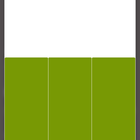
CONTACT
Armurerie Beaurepaire
51 chemin de la cocotte
88140 Bulgneville
Contactez-nous
NEWSLETTER