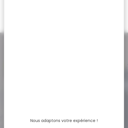
19,00 €
15,00 €
NOS PROMOS
Voir toutes les promos
-15 %
SAUVESTRE CAL.20/70 BFS
SANS PLOMB PAR...
SAUVESTRE CAL.20/70 BFS
SANS PLOMB PAR 5 Calibre :
20....
Nous adaptons votre expérience !