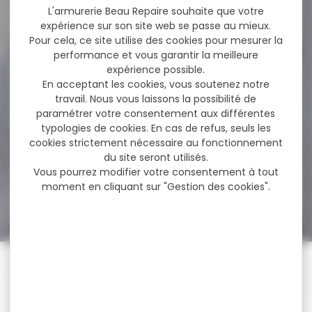
35,00 €
L'armurerie Beau Repaire souhaite que votre
29,90 €
expérience sur son site web se passe au mieux.
Pour cela, ce site utilise des cookies pour mesurer la
performance et vous garantir la meilleure
expérience possible.
-11 %
Silencieux GOMANDER
En acceptant les cookies, vous soutenez notre
TACTINOX cal.5.56 .223 L...
travail. Nous vous laissons la possibilité de
paramétrer votre consentement aux différentes
Silencieux GOMANDER
typologies de cookies. En cas de refus, seuls les
TACTINOX 5.56 L QD LOCK
cookies strictement nécessaire au fonctionnement
couleur gris calibre.22...
du site seront utilisés.
Vous pourrez modifier votre consentement à tout
moment en cliquant sur "Gestion des cookies".
830,00 €
739,00 €