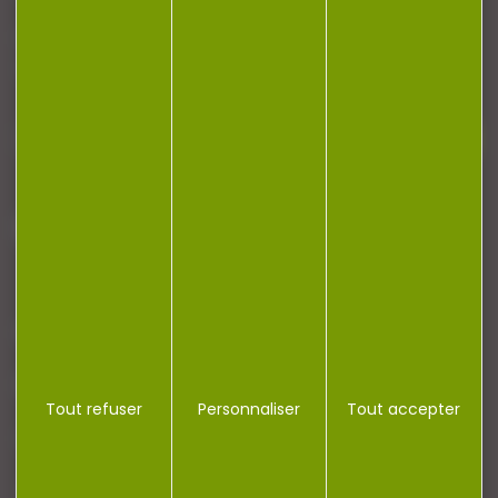
Restez informé ! Inscrivez-vous à notre
newsletter.
J'accepte la politique de confidentialité
NOTRE MAGASIN
RÉGLEMENTATION
Tout refuser
Personnaliser
Tout accepter
CONTACT