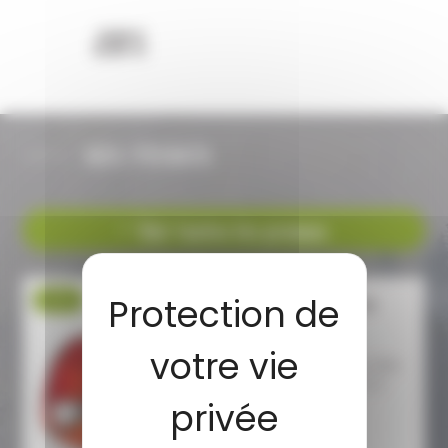
10,95 €
8,90 €
NOS PROMOS
Voir toutes les promos
-30 %
GILET SIGNALISATION
CHIEN ORANGE
GILET SIGNALISTAION CHIEN
ORANGE TAILLE XL-XXL Le
gilet sécurité pour...