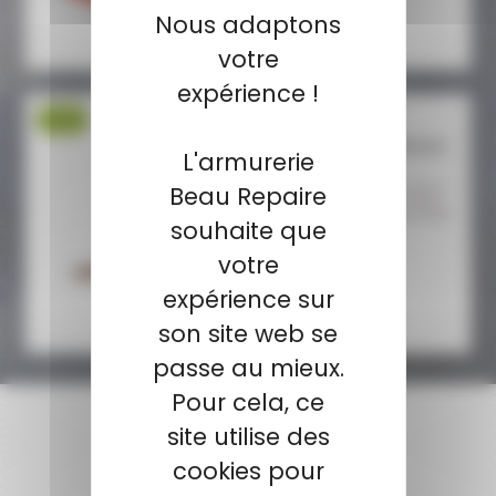
19,95 €
Nous adaptons
13,95 €
votre
expérience !
-17 %
Munitions NORMA
Cal.8x57 JS Oryx Silencer...
L'armurerie
Beau Repaire
Munitions NORMA Cal.8x57
JS Oryx Silencer 12.7g 196gr
souhaite que
Calibre 8...
votre
expérience sur
102,80 €
84,90 €
son site web se
passe au mieux.
Pour cela, ce
site utilise des
cookies pour