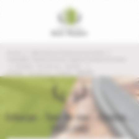
Panneau de gestion des cookies
Accueil
Vêtements et Chaussures de chasse
Casquette, Chapeau, Bonnet, Cagoule, Echarpe de chasse
Echarpe - Tour de cou - Cheche...
Echarpe - Tour de cou - Cheche... TREELAND
Echarpe - Tour de cou - Cheche...
TREELAND