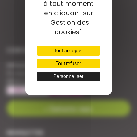
à tout moment
en cliquant sur
"Gestion des
cookies".
CONTACT
Tout accepter
Tout refuser
Armurerie Beaurepaire
51 chemin de la cocotte
Personnaliser
88140 Bulgneville
Contactez-nous
NEWSLETTER