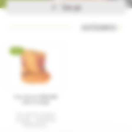
Trier par
CATÉGORIES
-19 %
Tour de cou TREELAND
camo orange
Tour de Cou Chasse
Orange – Visibilité et
Confort pour...