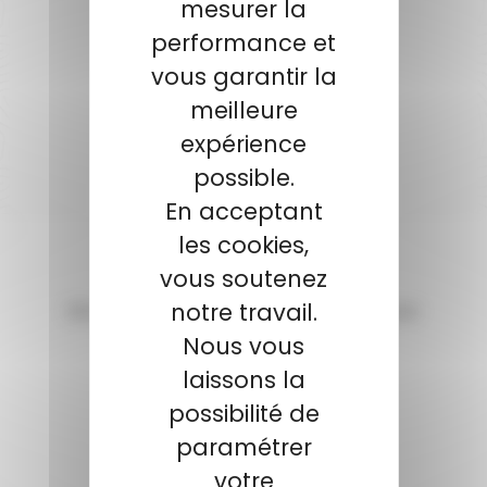
mesurer la
PAIEMENT SÉCURISÉ
Payer en toute sécurité
performance et
vous garantir la
meilleure
expérience
SERVICE APRÈS-VENTE
Qualifié et réactif
possible.
En acceptant
les cookies,
vous soutenez
notre travail.
Nous vous
laissons la
possibilité de
paramétrer
votre