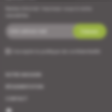
Restez informé ! Inscrivez-vous à notre
newsletter.
J'accepte la politique de confidentialité
NOTRE MAGASIN
RÉGLEMENTATION
CONTACT