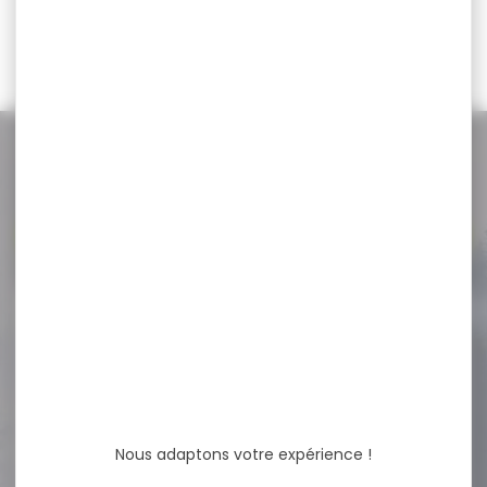
9,90 €
NOS PROMOS
Voir toutes les promos
-18 %
Munitions SELLIER&BELLOT
cal.7,62x54r fmj 11.7g
180gr...
Cartouches SELLIER&BELLOT
cal.7,62x54r fmj 11.7g 180gr
vrac 50 Cartouches Sellier...
Nous adaptons votre expérience !