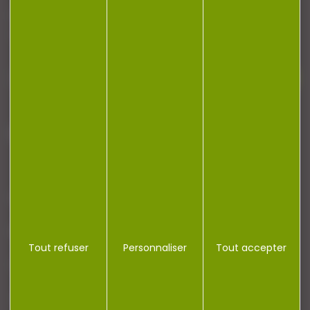
Restez informé ! Inscrivez-vous à notre
newsletter.
J'accepte la politique de confidentialité
NOTRE MAGASIN
RÉGLEMENTATION
Tout refuser
Personnaliser
Tout accepter
CONTACT