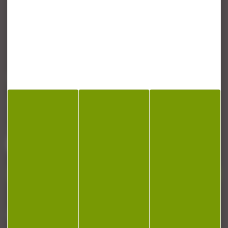
CONTACT
Armurerie Beaurepaire
51 chemin de la cocotte
88140 Bulgneville
Contactez-nous
NEWSLETTER