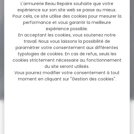
77,60 €
L'armurerie Beau Repaire souhaite que votre
63,80 €
expérience sur son site web se passe au mieux.
Pour cela, ce site utilise des cookies pour mesurer la
performance et vous garantir la meilleure
expérience possible.
-14 %
Pack affut Carabine
En acceptant les cookies, vous soutenez notre
BENELLI Lupo
travail. Nous vous laissons la possibilité de
SYNTHETIQUE...
paramétrer votre consentement aux différentes
Pack affut Carabine Benelli
typologies de cookies. En cas de refus, seuls les
Lupo CAL.7rm avec lunette
d'affut hawke...
cookies strictement nécessaire au fonctionnement
du site seront utilisés.
Vous pourrez modifier votre consentement à tout
2 158,00 €
moment en cliquant sur "Gestion des cookies".
1 849,00 €
PAIEMENT SÉCURISÉ