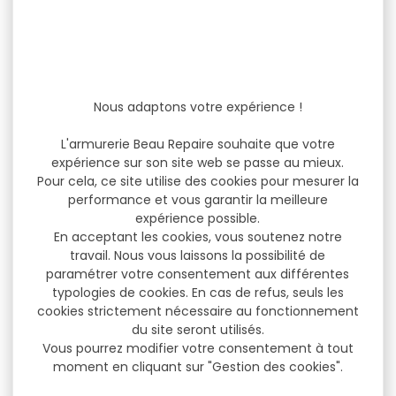
Nous adaptons votre expérience !
L'armurerie Beau Repaire souhaite que votre
expérience sur son site web se passe au mieux.
Pour cela, ce site utilise des cookies pour mesurer la
performance et vous garantir la meilleure
expérience possible.
En acceptant les cookies, vous soutenez notre
travail. Nous vous laissons la possibilité de
paramétrer votre consentement aux différentes
typologies de cookies. En cas de refus, seuls les
cookies strictement nécessaire au fonctionnement
du site seront utilisés.
Vous pourrez modifier votre consentement à tout
moment en cliquant sur "Gestion des cookies".