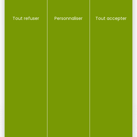
Tout refuser
Personnaliser
Tout accepter
Munitions LAPUA SK
Munitions LAPUA SK
cal.22lr biathlon sport...
pistol match cal.22lr...
Munitions LAPUA SK
Munition Lapua SK SK Pistol
biathlon sport cal.22lr par
Match cal.22lr Cal: .22lr
50 Découvrez les...
2,59...
10,90 €
11,40 €
9,40 €