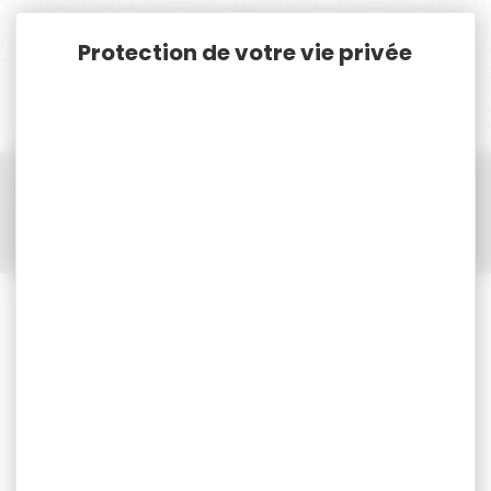
Panneau de gestion des cookies
Accueil
Munitions
Munitions Rayées Cat. C. & D.
Munitions Cal.22LR / 22 / 22 SHORT / 22 LONG
Munitions Cal.22LR / 22 / 22 SHORT /22 LONG LAPUA
500 munitions LAPUA cal.22lr standard plus