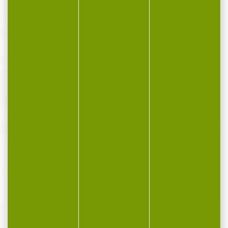
de trajectoire, un fonctionnement fiable et
des groupements constants, même sur des
longues séries.
Cal: .22lr
Poids: 2,59g/40gr
V0: 327m/s
Boite de 50 munitions soit 10 boites
VOUS POURRIEZ AUSSI AIMER...
-18 %