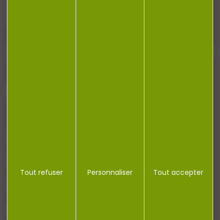
Restez informé ! Inscrivez-vous à notre
newsletter.
J'accepte la politique de confidentialité
NOTRE MAGASIN
RÉGLEMENTATION
Tout refuser
Personnaliser
Tout accepter
CONTACT