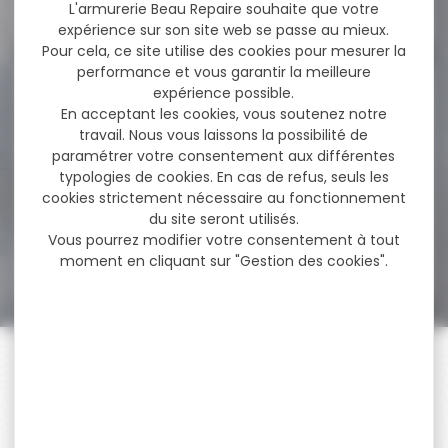
12,80 €
L'armurerie Beau Repaire souhaite que votre
expérience sur son site web se passe au mieux.
Pour cela, ce site utilise des cookies pour mesurer la
performance et vous garantir la meilleure
-12 %
expérience possible.
Carabine MOSSBERG MVP
Précision Cal.6.5
En acceptant les cookies, vous soutenez notre
creedmoor...
travail. Nous vous laissons la possibilité de
Carabine MOSSBERG MVP
paramétrer votre consentement aux différentes
Précision Cal.6.5
typologies de cookies. En cas de refus, seuls les
creedmoor canon 61cm La
cookies strictement nécessaire au fonctionnement
conception...
du site seront utilisés.
Vous pourrez modifier votre consentement à tout
1 990,00 €
1 756,00 €
moment en cliquant sur "Gestion des cookies".
PAIEMENT SÉCURISÉ