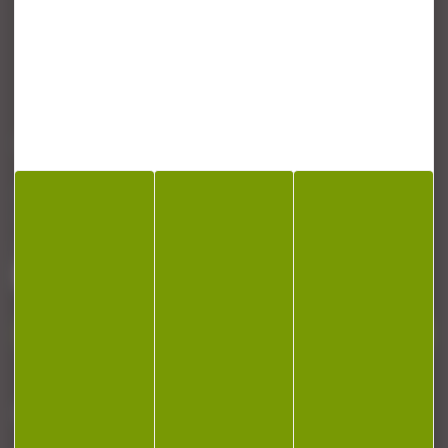
CONTACT
Armurerie Beaurepaire
51 chemin de la cocotte
88140 Bulgneville
Contactez-nous
NEWSLETTER