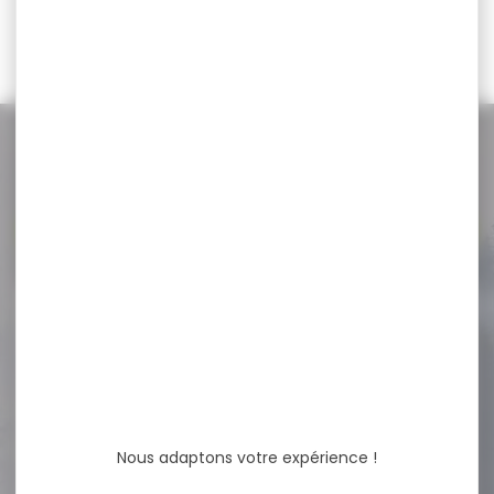
420,00 €
399,00 €
349,90 €
329,00 €
NOS PROMOS
Voir toutes les promos
-17 %
Casquette de chasse
SOMLYS maille camo...
Casquette maille
camouflage roseaux
enfant Composition 100%
polyester
Nous adaptons votre expérience !
15,50 €