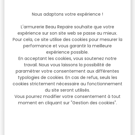
Nous adaptons votre expérience !
L'armurerie Beau Repaire souhaite que votre
expérience sur son site web se passe au mieux.
Pour cela, ce site utilise des cookies pour mesurer la
performance et vous garantir la meilleure
Lunette MEOPTA meostar
Lunette Meopta Optika 6
r1 1-6x24 réticule...
1-6x24 RD...
expérience possible.
En acceptant les cookies, vous soutenez notre
Lunette MEOPTA meostar r1
Lunette Meopta Optika 6 1-
travail. Nous vous laissons la possibilité de
1-6x24 réticule rd 4c La
6x24 RD SFP 4C Description
paramétrer votre consentement aux différentes
lunette...
La...
typologies de cookies. En cas de refus, seuls les
cookies strictement nécessaire au fonctionnement
du site seront utilisés.
981,00 €
717,00 €
939,00 €
549,00 €
Vous pourrez modifier votre consentement à tout
moment en cliquant sur "Gestion des cookies".
-19 %