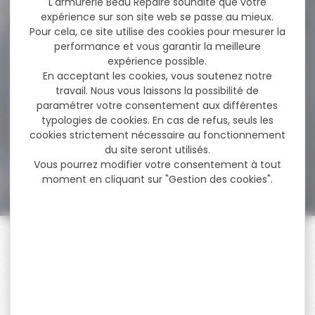
L'armurerie Beau Repaire souhaite que votre
expérience sur son site web se passe au mieux.
Pour cela, ce site utilise des cookies pour mesurer la
performance et vous garantir la meilleure
-8 %
Chicane pour Silencieux
expérience possible.
réducteur de son...
En acceptant les cookies, vous soutenez notre
travail. Nous vous laissons la possibilité de
Chicane pour Silencieux
paramétrer votre consentement aux différentes
réducteur de son Nielsen
typologies de cookies. En cas de refus, seuls les
Sonic Ghost 50...
cookies strictement nécessaire au fonctionnement
du site seront utilisés.
52,88 €
Vous pourrez modifier votre consentement à tout
48,50 €
moment en cliquant sur "Gestion des cookies".
PAIEMENT SÉCURISÉ
Payer en toute sécurité