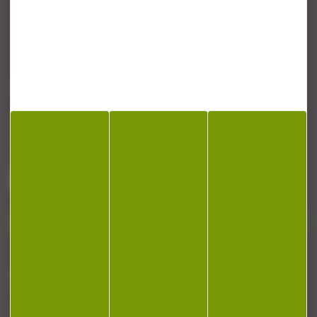
CONTACT
Armurerie Beaurepaire
51 chemin de la cocotte
88140 Bulgneville
Contactez-nous
NEWSLETTER
Restez informé ! Inscrivez-vous à notre